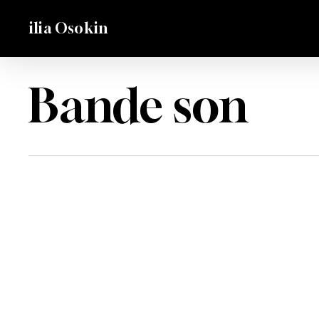
Skip
ilia Osokin
to
main
content
Bande son
BLEU
YSS