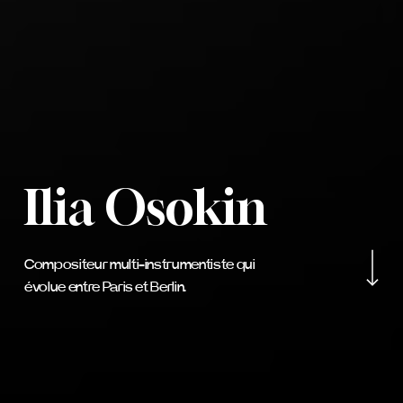
Ilia Osokin
Navigate to the nex
Compositeur multi-instrumentiste qui
évolue entre Paris et Berlin.